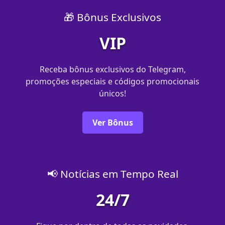
🎁 Bônus Exclusivos
VIP
Receba bônus exclusivos do Telegram,
promoções especiais e códigos promocionais
únicos!
Ver Bônus
📢 Notícias em Tempo Real
24/7