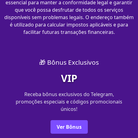
essencial para manter a conformidade legal e garantir
que você possa desfrutar de todos os serviços
disponíveis sem problemas legais. O endereço também
é utilizado para calcular impostos aplicáveis e para
facilitar futuras transações financeiras.
🎁 Bônus Exclusivos
VIP
Receba bônus exclusivos do Telegram,
promoções especiais e códigos promocionais
únicos!
Ver Bônus