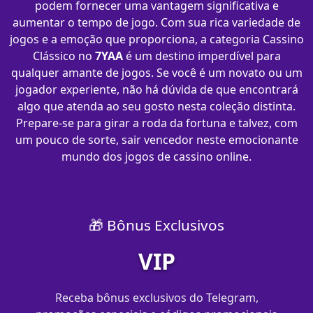
podem fornecer uma vantagem significativa e
aumentar o tempo de jogo. Com sua rica variedade de
jogos e a emoção que proporciona, a categoria Cassino
Clássico no
7YAA
é um destino imperdível para
qualquer amante de jogos. Se você é um novato ou um
jogador experiente, não há dúvida de que encontrará
algo que atenda ao seu gosto nesta coleção distinta.
Prepare-se para girar a roda da fortuna e talvez, com
um pouco de sorte, sair vencedor neste emocionante
mundo dos jogos de cassino online.
🎁 Bônus Exclusivos
VIP
Receba bônus exclusivos do Telegram,