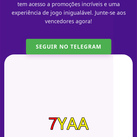
tem acesso a promoções incríveis e uma
experiência de jogo inigualável. Junte-se aos
vencedores agora!
SEGUIR NO TELEGRAM