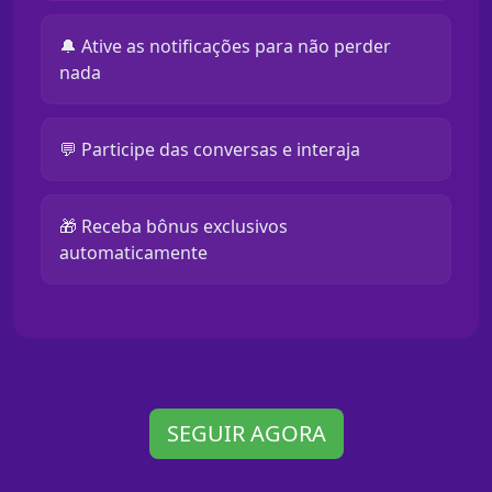
🔔 Ative as notificações para não perder
nada
💬 Participe das conversas e interaja
🎁 Receba bônus exclusivos
automaticamente
SEGUIR AGORA