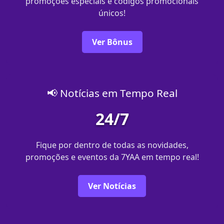
promoções especiais e códigos promocionais
únicos!
Ver Bônus
📢 Notícias em Tempo Real
24/7
Fique por dentro de todas as novidades,
promoções e eventos da 7YAA em tempo real!
Ver Notícias