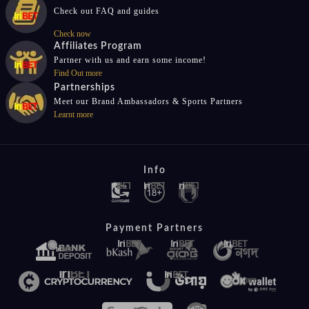
Check out FAQ and guides
Check now
Affiliates Program
Partner with us and earn some income!
Find Out more
Partnerships
Meet our Brand Ambassadors & Sports Partners
Learnt more
Info
Payment Partners