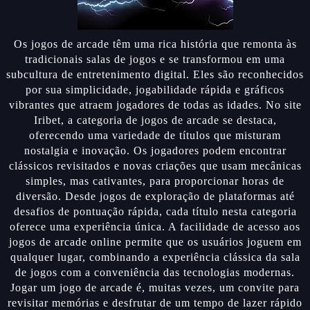
Os jogos de arcade têm uma rica história que remonta às
tradicionais salas de jogos e se transformou em uma
subcultura de entretenimento digital. Eles são reconhecidos
por sua simplicidade, jogabilidade rápida e gráficos
vibrantes que atraem jogadores de todas as idades. No site
Iribet, a categoria de jogos de arcade se destaca,
oferecendo uma variedade de títulos que misturam
nostalgia e inovação. Os jogadores podem encontrar
clássicos revisitados e novas criações que usam mecânicas
simples, mas cativantes, para proporcionar horas de
diversão. Desde jogos de exploração de plataformas até
desafios de pontuação rápida, cada título nesta categoria
oferece uma experiência única. A facilidade de acesso aos
jogos de arcade online permite que os usuários joguem em
qualquer lugar, combinando a experiência clássica da sala
de jogos com a conveniência das tecnologias modernas.
Jogar um jogo de arcade é, muitas vezes, um convite para
revisitar memórias e desfrutar de um tempo de lazer rápido