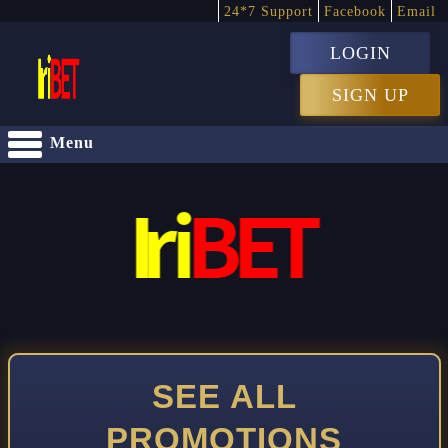
24*7 Support
Facebook
Email
LOGIN
SIGN UP
Menu
SEE ALL
PROMOTIONS