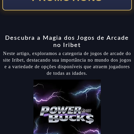
Descubra a Magia dos Jogos de Arcade
no Iribet
Neste artigo, exploramos a categoria de jogos de arcade do
site Iribet, destacando sua importância no mundo dos jogos
e a variedade de opções disponíveis que atraem jogadores
de todas as idades.